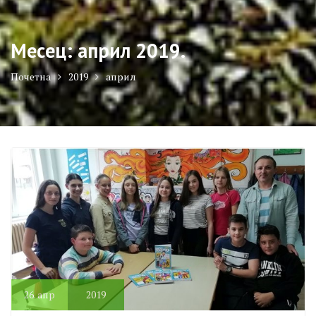
Месец:
април 2019.
Почетна
2019
април
26.
апр
2019