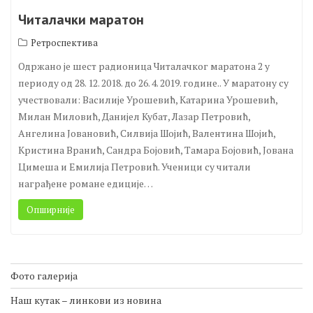
Читалачки маратон
Ретроспектива
Одржано је шест радионица Читалачког маратона 2 у
периоду од 28. 12. 2018. до 26. 4. 2019. године.. У маратону су
учествовали: Василије Урошевић, Катарина Урошевић,
Милан Миловић, Данијел Кубат, Лазар Петровић,
Ангелина Јовановић, Силвија Шојић, Валентина Шојић,
Кристина Вранић, Сандра Бојовић, Тамара Бојовић, Јована
Цимеша и Емилија Петровић. Ученици су читали
награђене романе едиције…
Опширније
Фото галерија
Наш кутак – линкови из новина