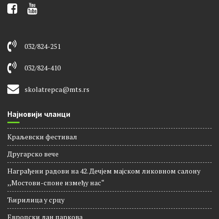
032/824-251
032/824-410
skolatrepca@mts.rs
Најновији чланци
Краљевски фестивал
Другарско вече
Награђени радови на 42. Дечјем мајском ликовном салону
,,Мостови-споне између нас“
Ћирилица у срцу
Европски дан паркова