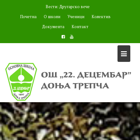
Skip
Вести:
Другарско вече
to
Почетна
О школи
Ученици
Колектив
content
Документа
Контакт