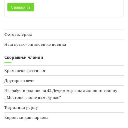
фразеологизмима у српском језику. Књига је написана на
српском и енглеском језику.
Опширније
Фото галерија
Наш кутак – линкови из новина
Скорашњи чланци
Краљевски фестивал
Другарско вече
Награђени радови на 42. Дечјем мајском ликовном салону
,,Мостови-споне између нас“
Ћирилица у срцу