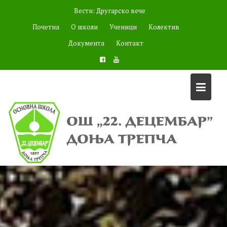
Skip
Вести:
to
Награђени радови на 42. Дечјем мајском ликовном салону
content
,,Мостови-споне између нас"
Почетна
О школи
Ученици
Колектив
Документа
Контакт