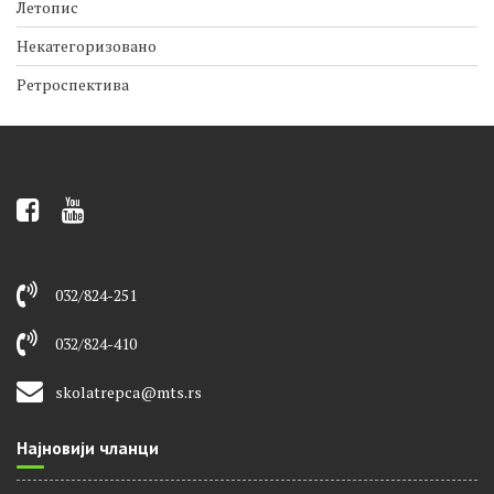
Критеријуми оцењивања
Летопис
Некатегоризовано
Ретроспектива
032/824-251
032/824-410
skolatrepca@mts.rs