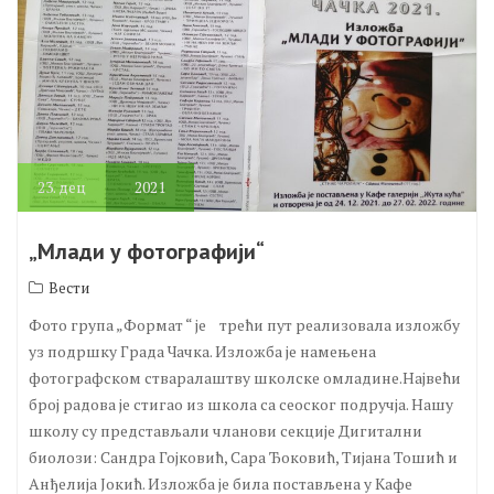
23.
дец
2021
„Млади у фотографији“
Вести
Фото група „Формат “ је трећи пут реализовала изложбу
уз подршку Града Чачка. Изложба је намењена
фотографском стваралаштву школске омладине.Највећи
број радова је стигао из школа са сеоског подручја. Нашу
школу су представљали чланови секције Дигитални