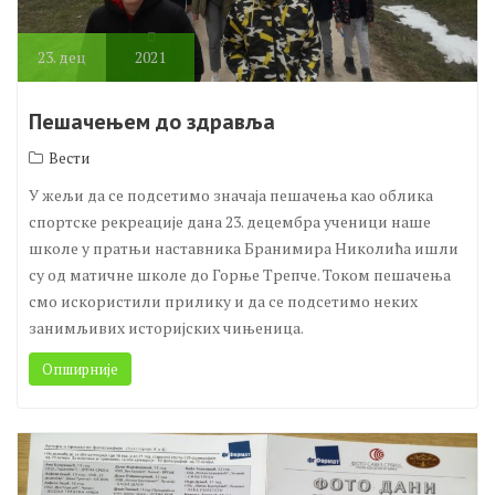
23.
дец
2021
Пешачењем до здравља
Вести
У жељи да се подсетимо значаја пешачења као обликa
спортске рекреације дана 23. децембра ученици наше
школе у пратњи наставника Бранимира Николића ишли
су од матичне школе до Горње Трепче. Током пешачења
смо искористили прилику и да се подсетимо неких
занимљивих историјских чињеница.
Опширније