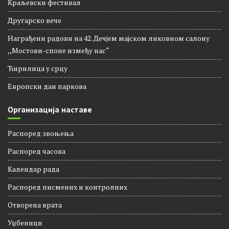
Најновији чланци
Краљевски фестивал
Другарско вече
Награђени радови на 42. Дечјем мајском ликовном салону
,,Мостови-споне између нас“
Ћирилица у срцу
Европски дан паркова
Организација наставе
Распоред звоњења
Распорeд часова
Календар рада
Распоред писмених и контролних