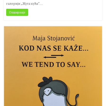
биолози: Сандра Гојковић, Сара Ђоковић, Тијана Тошић и
Анђелија Јокић. Изложба је била постављена у Кафе
галерији „Жута кућа“…
Опширније