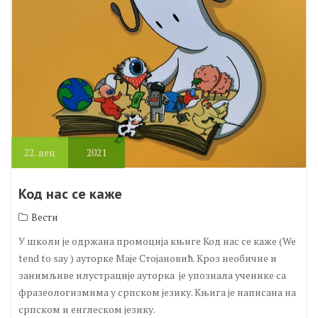
22.
дец
2021
Код нас се каже
Вести
У школи је одржана промоција књиге Код нас се каже (We
tend to say ) ауторке Маје Стојановић. Кроз необичне и
занимљиве илустрације ауторка је упознала ученике са