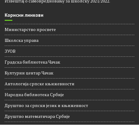
Извештај о самовредновању за школску 2021/2022.
Корисни линкови
Министарство просвете
Школска управа
ЗУОВ
Градска библиотека Чачак
Културни центар Чачак
Антологија српске књижевности
Народна библиотека Србије
Друштво за српски језик и књижевност
Друштво математичара Србије
Национална географија
Култура Чачак