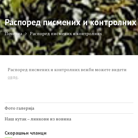
Распоред писмених и контролних
Почетна
Распоред писмених и контролних
Распоред писмених и контролних вежби можете видети
овде
.
Фото галерија
Наш кутак – линкови из новина
Скорашњи чланци