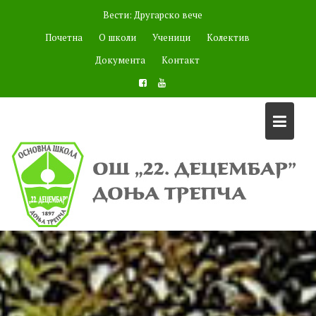
Skip
Вести:
Другарско вече
to
Почетна
О школи
Ученици
Колектив
content
Документа
Контакт