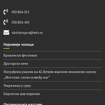
032/824-251
032/824-410
skolatrepca@mts.rs
Најновији чланци
Краљевски фестивал
Другарско вече
Награђени радови на 42. Дечјем мајском ликовном салону
,,Мостови-споне између нас“
Ћирилица у срцу
Европски дан паркова
Организација наставе