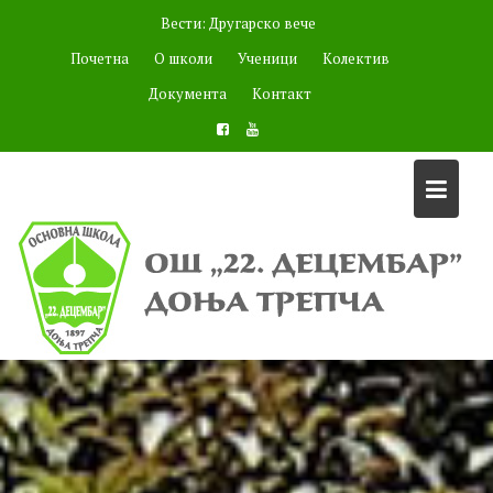
Skip
Вести:
Другарско вече
to
Почетна
О школи
Ученици
Колектив
content
Документа
Контакт