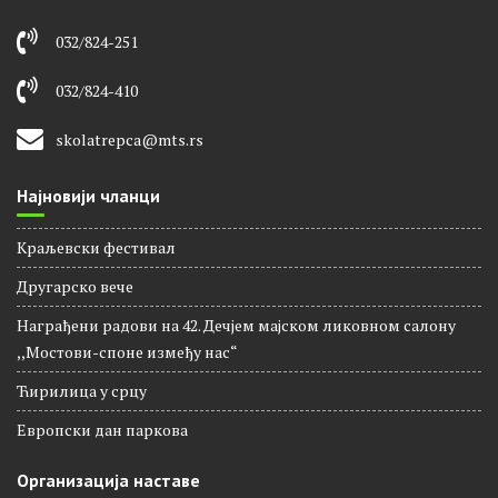
032/824-251
032/824-410
skolatrepca@mts.rs
Најновији чланци
Краљевски фестивал
Другарско вече
Награђени радови на 42. Дечјем мајском ликовном салону
,,Мостови-споне између нас“
Ћирилица у срцу
Европски дан паркова
Организација наставе