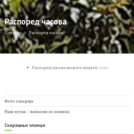
Распорeд часова
Почетна
Распорeд часова
Распоред часова можете видети
овде
.
Фото галерија
Наш кутак – линкови из новина
Скорашњи чланци