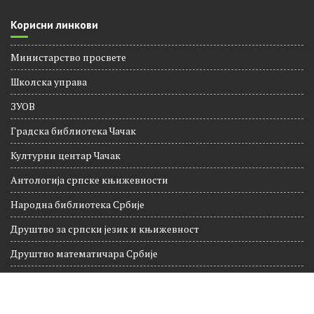
Корисни линкови
Министарство просвете
Школска управа
ЗУОВ
Градска библиотека Чачак
Културни центар Чачак
Антологија српске књижевности
Народна библиотека Србије
Друштво за српски језик и књижевност
Друштво математичара Србије
Национална географија
Култура Чачак