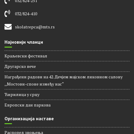
032/824-251
032/824-410
skolatrepca@mts.rs
Најновији чланци
Краљевски фестивал
Другарско вече
Награђени радови на 42. Дечјем мајском ликовном салону
,,Мостови-споне између нас“
Ћирилица у срцу
Европски дан паркова
Организација наставе
Распоред звоњења