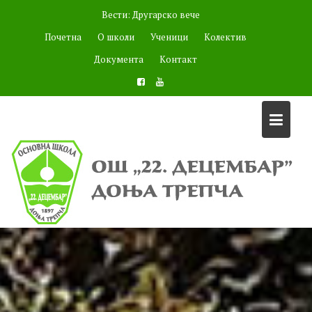
Skip
Вести:
Другарско вече
to
Почетна
О школи
Ученици
Колектив
content
Документа
Контакт