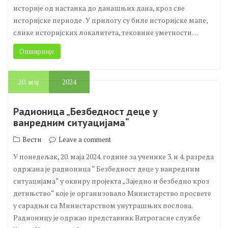
историје од настанка до данашњих дана, кроз све
историјске периоде . У прилогу су биле историјске мапе,
слике историјских локалитета, тековине уметности…
Опширније
20.
мај
2024
Радионица „Безбедност деце у
ванредним ситуацијама“
Вести
Leave a comment
У понедељак, 20. маја 2024. године за ученике 3. и 4. разреда
одржана је радионица “ Безбедност деце у ванредним
ситуацијама“ у оквиру пројекта „Заједно и безбедно кроз
детињство“ које је организовало Министарство просвете
у сарадњи са Министарством унутрашњих послова.
Радионицу је одржао представник Ватрогасне службе