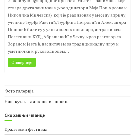
У оквиру међународног пројекта: Учитељ –занимање које
ствара друга занимања (координатори Маја Поп Арсова и
Николина Милевска) који је реализован у месецу априлу,
ученице Ђурђа Ракетић, Ђурђина Петровић и Александра
Поповић биле су у улози малих новинара, истраживача.
Посетивши КУД „Абрашевић“ у Чачку, кроз разговор са
Зораном Јевтић, васпитачем за традиционалну игру и
уметничким руководиоцем…
Опширније
Фото галерија
Наш кутак – линкови из новина
Скорашњи чланци
Краљевски фестивал