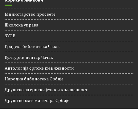
Министарство просвете
Школска управа
ЗУОВ
Градска библиотека Чачак
Културни центар Чачак
Антологија српске књижевности
Народна библиотека Србије
Друштво за српски језик и књижевност
Друштво математичара Србије
Национална географија
Култура Чачак