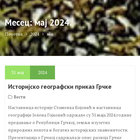
Месец:
мај 2024.
Почетна
2024
мај
31.
мај
2024
Историјско географски приказ Грчке
Вести
Наставница историје Стаменка Бојовић и наставница
географије Јелена Гојковић одржале су 31.маја 2024.године
предавање о Републици Грчкој, земљи изузетнх
природних лепота и богатих историјских знаменитости.
Презентација о Грчкој садржала је опис развоја Грчке