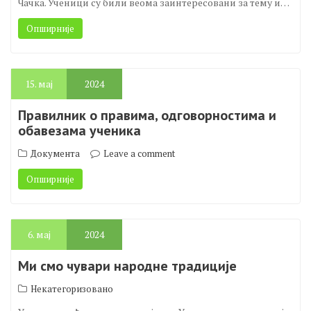
Чачка. Ученици су били веома заинтересовани за тему и…
Опширније
15.
мај
2024
Правилник о правима, одговорностима и
обавезама ученика
Документа
Leave a comment
Опширније
6.
мај
2024
Ми смо чувари народне традиције
Некатегоризовано