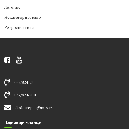
Летопис
Некатегоризовано
Ретроспектива
032/824-251
032/824-410
skolatrepca@mts.rs
Најновији чланци