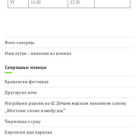
VI
11.50
12.35
Фото галерија
Наш кутак – линкови из новина
Скорашњи чланци
Краљевски фестивал
Другарско вече
Награђени радови на 42. Дечјем мајском ликовном салону
,,Мостови-споне између нас“
Ћирилица у срцу
Европски дан паркова