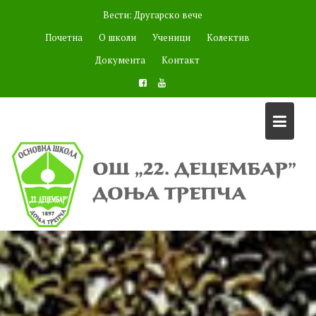
Skip
Вести:
Другарско вече
to
Почетна
О школи
Ученици
Колектив
content
Документа
Контакт