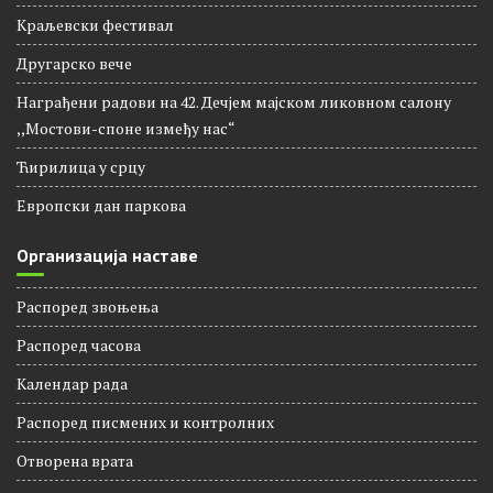
Краљевски фестивал
Другарско вече
Награђени радови на 42. Дечјем мајском ликовном салону
,,Мостови-споне између нас“
Ћирилица у срцу
Европски дан паркова
Организација наставе
Распоред звоњења
Распорeд часова
Календар рада
Распоред писмених и контролних
Отворена врата