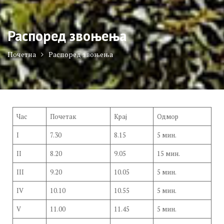
Распоред звоњења
Почетна
Распоред звоњења
Час
Почетак
Крај
Одмор
I
7.30
8.15
5 мин.
II
8.20
9.05
15 мин.
III
9.20
10.05
5 мин.
IV
10.10
10.55
5 мин.
V
11.00
11.45
5 мин.