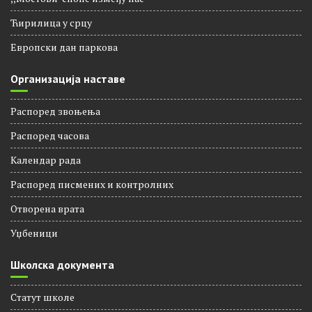
Ћирилица у срцу
Европски дан паркова
Организација наставе
Распоред звоњења
Распорeд часова
Календар рада
Распоред писмених и контролних
Отворена врата
Уџбеници
Школска документа
Статут школе