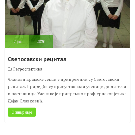
27.
јан
2020
Светосавски рецитал
Ретроспектива
Чланови драмске секције припремили су Светосавски
рецитал. Приредби су присуствовали ученици, родитељи
и наставници. Ученике је припремио проф. српског језика
Дејан Славковић.
Опширније