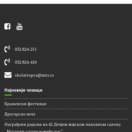
032/824-251
032/824-410
skolatrepca@mts.rs
Најновији чланци
Краљевски фестивал
Другарско вече
Награђени радови на 42. Дечјем мајском ликовном салону
,,Мостови-споне између нас“