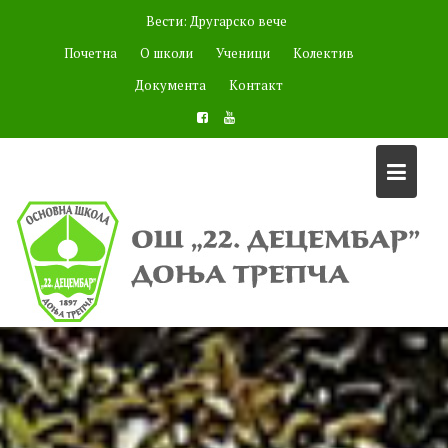
Skip
Вести:
Другарско вече
to
Почетна
О школи
Ученици
Колектив
content
Документа
Контакт