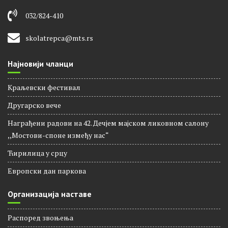
032/824-251
032/824-410
skolatrepca@mts.rs
Најновији чланци
Краљевски фестивал
Другарско вече
Награђени радови на 42. Дечјем мајском ликовном салону
,,Мостови-споне између нас“
Ћирилица у срцу
Европски дан паркова
Организација наставе