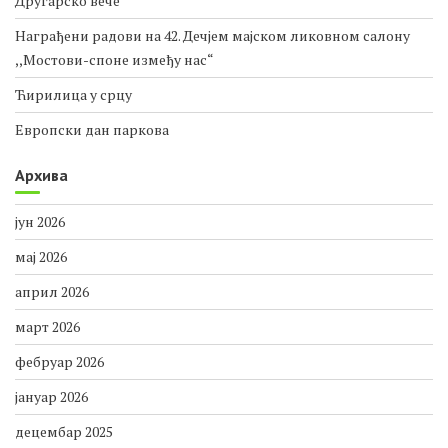
Краљевски фестивал
Другарско вече
Награђени радови на 42. Дечјем мајском ликовном салону
,,Мостови-споне између нас“
Ћирилица у срцу
Европски дан паркова
Архива
јун 2026
мај 2026
април 2026
март 2026
фебруар 2026