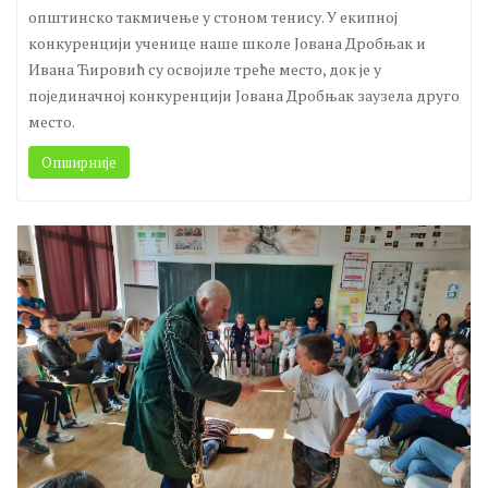
Вести
Leave a comment
У среду 18. октобра у ОШ ,,Танаско Рајић“ одржано је
општинско такмичење у стоном тенису. У екипној
конкуренцији ученице наше школе Јована Дробњак и
Ивана Ћировић су освојиле треће место, док је у
појединачној конкуренцији Јована Дробњак заузела друго
место.
Опширније