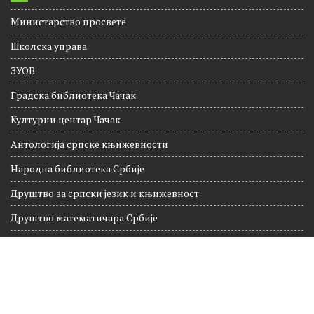
Корисни линкови
Министарство просвете
Школска управа
ЗУОВ
Градска библиотека Чачак
Културни центар Чачак
Антологија српске књижевности
Народна библиотека Србије
Друштво за српски језик и књижевност
Друштво математичара Србије
Национална географија
Култура Чачак