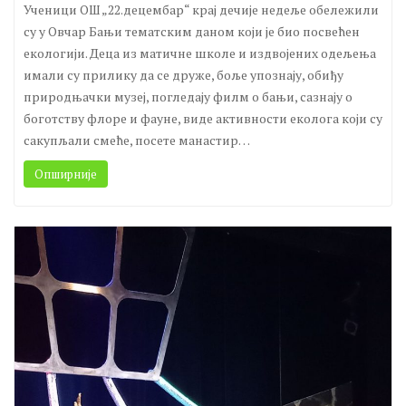
Вести
Leave a comment
Ученици ОШ „22.децембар“ крај дечије недеље обележили
су у Овчар Бањи тематским даном који је био посвећен
екологији. Деца из матичне школе и издвојених одељења
имали су прилику да се друже, боље упознају, обиђу
природњачки музеј, погледају филм о бањи, сазнају о
боготству флоре и фауне, виде активности еколога који су
сакупљали смеће, посете манастир…
Опширније