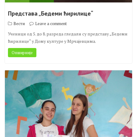
19.
окт
2023
Представа „Бедеми ћирилице“
Вести
Leave a comment
Ученици од 5. до 8. разреда гледали су представу „Бедеми
ћирилице“ у Дому културе у Мрчајевцима.
Опширније