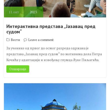
11.
окт
2023
Интерактивна представа „Јазавац пред
судом“
Вести
Leave a comment
За ученике од првог до осмог разреда одржана је
представа „Јазавац пред судом“ по мотивима дела Петра
Кочића у адаптацији и извођењу глумца Луке Пиљагића.
Опширније