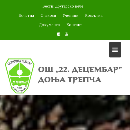
Skip
Вести:
to
Награђени радови на 42. Дечјем мајском ликовном салону
content
,,Мостови-споне између нас"
Почетна
О школи
Ученици
Колектив
Документа
Контакт