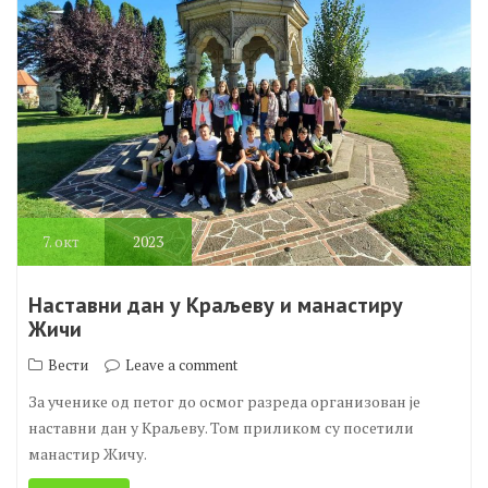
7.
окт
2023
Наставни дан у Краљеву и манастиру
Жичи
Вести
Leave a comment
За ученике од петог до осмог разреда организован је