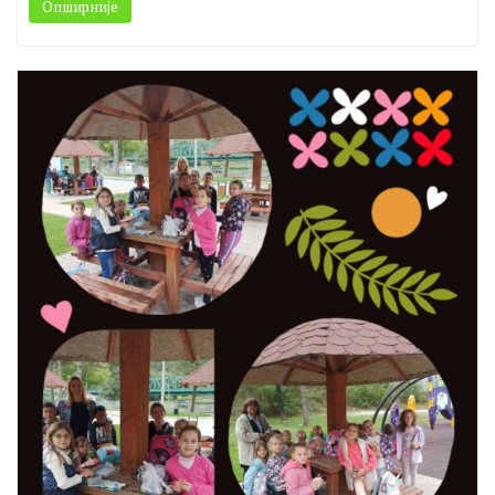
наставни дан у Краљеву. Том приликом су посетили
манастир Жичу.
Опширније