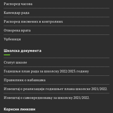
Распоред звоњења
Распорeд часова
Календар рада
Распоред писмених и контролних
Отворена врата
Уџбеници
Школска документа
Статут школе
Годишњи план рада за школску 2022/2023. годину
Правилник о набавкама
Извештај о реализацији годишњег плана школске 2021/2022.
Извештај о самовредновању за школску 2021/2022.