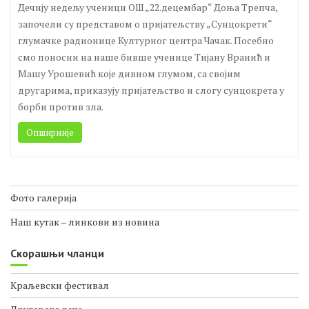
Представа „Сунцокрети“
Вести
Дечију недељу ученици ОШ „22.децембар“ Доња Трепча,
започели су представом о пријатељству „Сунцокрети“
глумачке радионице Културног центра Чачак. Посебно
смо поносни на наше бивше ученице Тијану Вранић и
Машу Урошевић које дивном глумом, са својим
другарима, приказују пријатељство и слогу сунцокрета у
борби против зла.
Опширније
Фото галерија
Наш кутак – линкови из новина
Скорашњи чланци