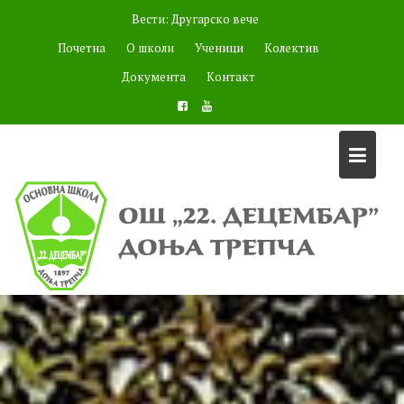
Skip
Вести:
Другарско вече
to
Почетна
О школи
Ученици
Колектив
content
Документа
Контакт