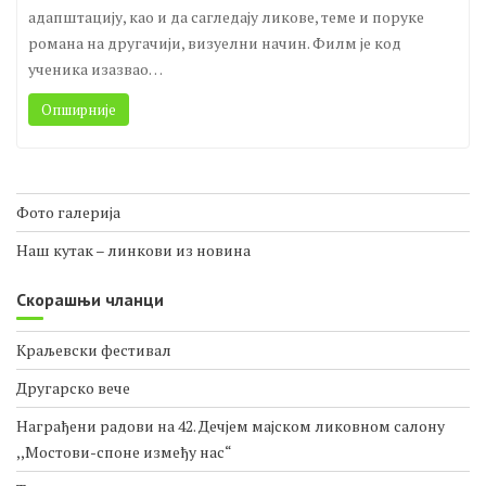
адапштацију, као и да сагледају ликове, теме и поруке
романа на другачији, визуелни начин. Филм је код
ученика изазвао…
Опширније
Фото галерија
Наш кутак – линкови из новина
Скорашњи чланци
Краљевски фестивал
Другарско вече
Награђени радови на 42. Дечјем мајском ликовном салону
,,Мостови-споне између нас“