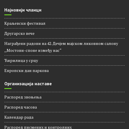
Најновији чланци
Краљевски фестивал
Другарско вече
Награђени радови на 42. Дечјем мајском ликовном салону
,,Мостови-споне између нас“
Ћирилица у срцу
Европски дан паркова
Организација наставе
Распоред звоњења
Распорeд часова
Календар рада
Распоред писмених и контролних