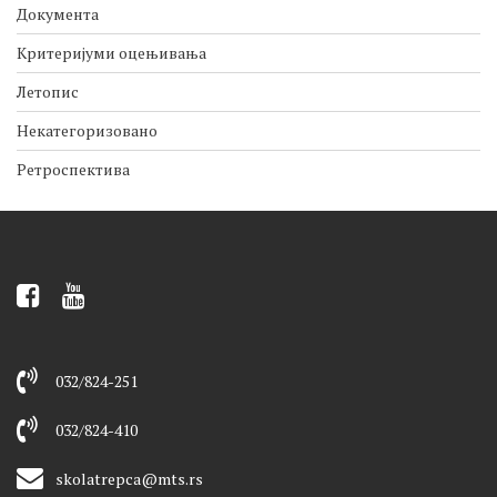
Документа
Критеријуми оцењивања
Летопис
Некатегоризовано
Ретроспектива
032/824-251
032/824-410
skolatrepca@mts.rs