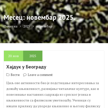
Месец:
новембар 2025.
Почетна
2025
новембар
20.
нов
2025
Хајдук у Београду
Вести
Leave a comment
Циљ ове активности био је подстицање интересовања за
домаћу књижевност, развијање читалачке културе, као и
повезивање наставних садржаја из српског језика и
књижевности са филмском уметношћу. Ученици су
имали прилику да упореде књижевно и његову филмску