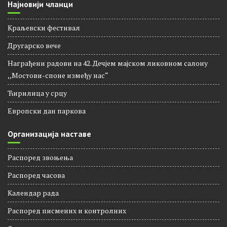
Најновији чланци
Краљевски фестивал
Другарско вече
Награђени радови на 42. Дечјем мајском ликовном салону
,,Мостови-споне између нас“
Ћирилица у срцу
Европски дан паркова
Организација наставе
Распоред звоњења
Распорeд часова
Календар рада
Распоред писмених и контролних