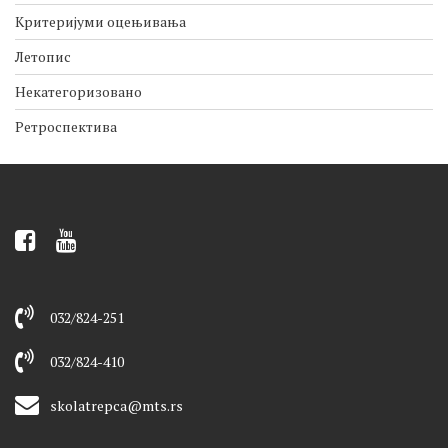
Критеријуми оцењивања
Летопис
Некатегоризовано
Ретроспектива
032/824-251
032/824-410
skolatrepca@mts.rs