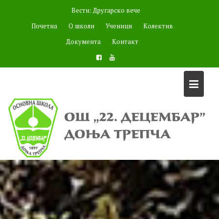
Skip
Вести:
Другарско вече
to
Почетна
О школи
Ученици
Колектив
content
Документа
Контакт