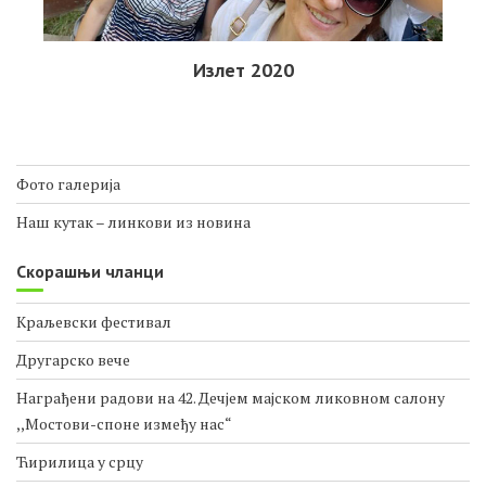
Излет 2020
Фото галерија
Наш кутак – линкови из новина
Скорашњи чланци
Краљевски фестивал
Другарско вече
Награђени радови на 42. Дечјем мајском ликовном салону
,,Мостови-споне између нас“
Ћирилица у срцу