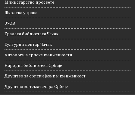
Министарство просвете
Школска управа
ЗУОВ
Градска библиотека Чачак
Културни центар Чачак
Антологија српске књижевности
Народна библиотека Србије
Друштво за српски језик и књижевност
Друштво математичара Србије
Национална географија
Култура Чачак
© ОШ „22. децембар", Доња Трепча