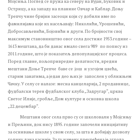
Мојсиња. Поглед се пружа ка северу на Вујан, Буковик и
Острицу, а ка западу на планине Овчар и Каблар. Доњу
Трепчу чине бријни засеоци који су добили име по
фамилијама које их насељавају: Николићи, Урошевићи,
Добросављевићи, Бојовићи и други. По бројности свој
максимум становништво овог села достиже 1953.године –
1613 мештана, да би данас имало свега 989 по попису из
2011.године, што је показатељ депопулацијског процеса.
Поред главне, пољопривредне делатности, вредни
мештани Доње Трепче баве се још и узгојем цвећа,
старим занатима, а један део њих је запослен у оближњем
Чачку. У селу се налазе: месна канцеларија, 2 продавнице,
фудбалски терен фудбалског клуба „Задругар“, црква
Светог Илије, гробље, Дом културе и основна школа
„22.децембар“.
Мештани овог села прво су се школовали у Мојсињу
и Прељини, док нису 1895. године започели иницијативу
за оснивање школе у свом селу, за шта и добијају дозволу
годину дана касније. За ту намену преуређена је зграда