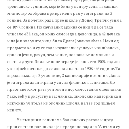
трепчанске суднице, која је била у центру села. Тадашњи
министар одобрава привремени рад у тој згради на 3
године. За почетак рада прве школе у Доњој Трепчи узима
се 1897. година. Из сачуваних архива се види да се тада
уписало 43 ђака, од којих само једна девојчица, а 42 дечака
и да је прва учитељица била Драга Јовановићева. Неки од
предмета који су се тада изучавали су: наука хришћанска,
српски језик, рачун, земљопис, познавање домовине и
света и друго. Зидање нове зграде је започето 1905. године
у којој већ почиње да се изводи настава 1908-09. године. Та
зграда имала је 2 учионице, 2 канцеларије и ходник. Данас
је та зграда адаптирана у слу за физичко васпитање. До
првог светског рата учитењи нису самостално оцењивали
ђаке, већ у присуству изасланика, школских надзорника и
искусних учитеља из околних школа, на тзв.годишњем
испиту.
У немирним годинама балканских ратова и пред
први светски рат школа је нередовно радила. Учитељи су