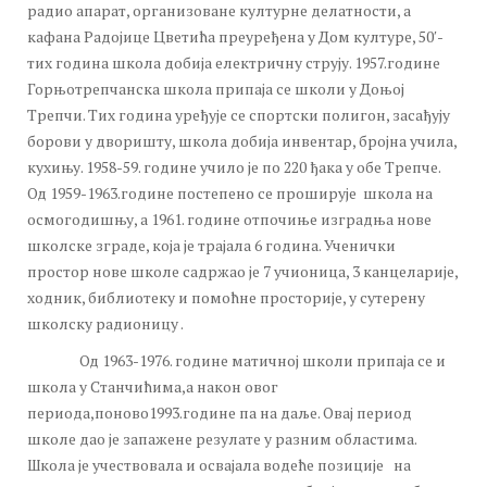
радио апарат, организоване културне делатности, а
кафана Радојице Цветића преуређена у Дом културе, 50′-
тих година школа добија електричну струју. 1957.године
Горњотрепчанска школа припаја се школи у Доњој
Трепчи. Тих година уређује се спортски полигон, засађују
борови у дворишту, школа добија инвентар, бројна учила,
кухињу. 1958-59. године учило је по 220 ђака у обе Трепче.
Од 1959-1963.године постепено се проширује школа на
осмогодишњу, а 1961. године отпочиње изградња нове
школске зграде, која је трајала 6 година. Ученички
простор нове школе садржао је 7 учионица, 3 канцеларије,
ходник, библиотеку и помоћне просторије, у сутерену
школску радионицу .
Од 1963-1976. године матичној школи припаја се и
школа у Станчићима,а након овог
периода,поново1993.године па на даље. Овај период
школе дао је запажене резулате у разним областима.
Школа је учествовала и освајала водеће позиције на