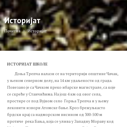
Историјат
Почетна
Историјат
ИСТОРИЈАТ ШКОЛЕ
Доња Трепча налази се на територији општине Чачак,
у њеном северном делу, на 14 км удаљености од града.
Повезано је са Чачком преко ибарске магистрале, са које
се скреће у Станчићима. На још 4 км од овог села,
простире се под Вујном село Горња Трепча и у њему
лековити извори Атомске бање. Кроз брежуљкасто
брдски крај са надморском висином од 300-500 м
протиче река Бања, која се улива у Западну Мораву код