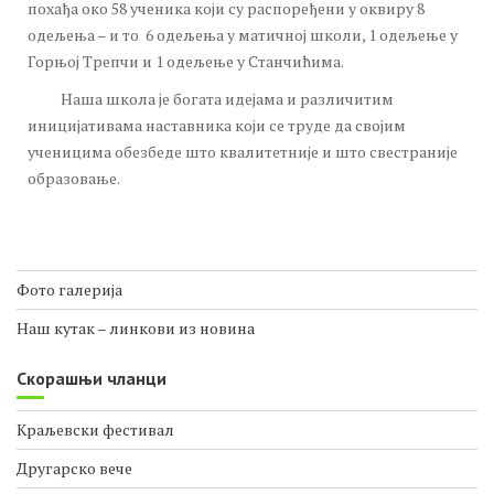
похађа око 58 ученика који су распоређени у оквиру 8
одељења – и то 6 одељења у матичној школи, 1 одељење у
Горњој Трепчи и 1 одељењe у Станчићима.
Наша школа је богата идејама и различитим
иницијативама наставника који се труде да својим
ученицима обезбеде што квалитетније и што свестраније
образовање.
Фото галерија
Наш кутак – линкови из новина
Скорашњи чланци
Краљевски фестивал
Другарско вече