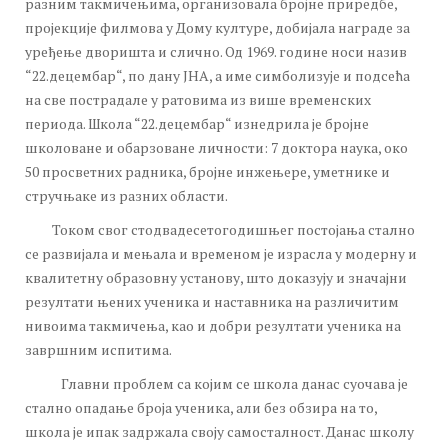
разним такмичењима, организовала бројне приредбе,
пројекције филмова у Дому културе, добијала награде за
уређење дворишта и слично. Од 1969. године носи назив
“22.децембар“, по дану ЈНА, а име симболизује и подсећа
на све пострадале у ратовима из више временских
периода. Школа “22.децембар“ изнедрила је бројне
школоване и обарзоване личности: 7 доктора наука, око
50 просветних радника, бројне инжењере, уметнике и
стручњаке из разних области.
Током свог стодвадесетогодишњег постојања стално
се развијала и мењала и временом је израсла у модерну и
квалитетну образовну установу, што доказују и значајни
резултати њених ученика и наставника на различитим
нивоима такмичења, као и добри резултати ученика на
завршним испитима.
Главни проблем са којим се школа данас суочава је
стално опадање броја ученика, али без обзира на то,
школа је ипак задржала своју самосталност. Данас школу