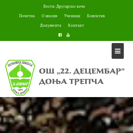
Skip
Вести:
Другарско вече
to
Почетна
О школи
Ученици
Колектив
content
Документа
Контакт