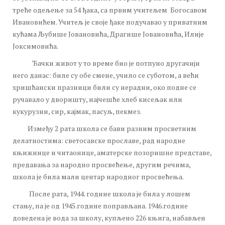
треће одељење за 54 ђака, са првим учитељем Богосавом
Ивановићем. Учитељ је своје ђаке подучавао у приватним
кућама Љубише Јовановића, Драгише Јовановића, Илије
Јоксимовића.
Ђачки живот у то време био је потпуно другачији
него данас: биле су обе смене, учило се суботом, а већи
хришћански празници били су нерадни, око подне се
ручавало у дворишту, најчешће хлеб кисељак или
кукурузни, сир, кајмак, пасуљ, пекмез.
Између 2 рата школа се бави разним просветним
делатностима: светосавске прославе, рад народне
књижнице и читаонице, аматерске позоришне представе,
предавања за народно просвећење, другим речима,
школа је била мали центар народног просвећења.
После рата, 1944. године школа је била у лошем
стању, па је од 1945.године поправљана. 1946.године
доведена је вода за школу, купљено 226 књига, набављен