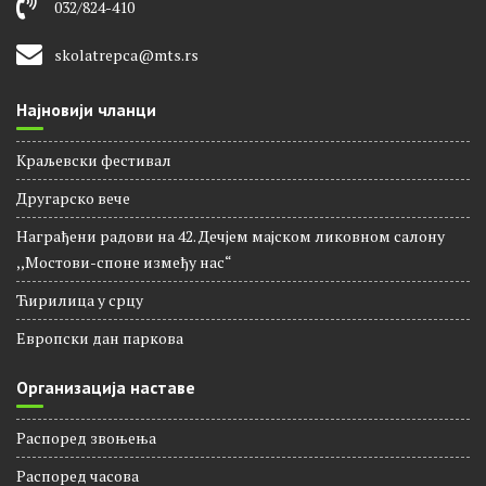
032/824-410
skolatrepca@mts.rs
Најновији чланци
Краљевски фестивал
Другарско вече
Награђени радови на 42. Дечјем мајском ликовном салону
,,Мостови-споне између нас“
Ћирилица у срцу
Европски дан паркова
Организација наставе
Распоред звоњења
Распорeд часова