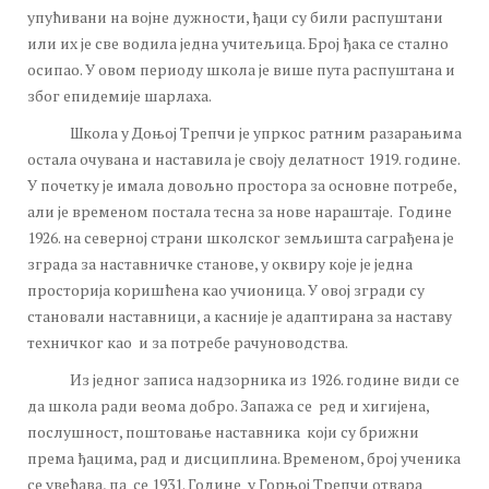
упућивани на војне дужности, ђаци су били распуштани
или их је све водила једна учитељица. Број ђака се стално
осипао. У овом периоду школа је више пута распуштана и
због епидемије шарлаха.
Школа у Доњој Трепчи је упркос ратним разарањима
остала очувана и наставила је своју делатност 1919. године.
У почетку је имала довољно простора за основне потребе,
али је временом постала тесна за нове нараштаје. Године
1926. на северној страни школског земљишта саграђена је
зграда за наставничке станове, у оквиру које је једна
просторија коришћена као учионица. У овој згради су
становали наставници, а касније је адаптирана за наставу
техничког као и за потребе рачуноводства.
Из једног записа надзорника из 1926. године види се
да школа ради веома добро. Запажа се ред и хигијена,
послушност, поштовање наставника који су брижни
према ђацима, рад и дисциплина. Временом, број ученика
се увећава, па се 1931. Године у Горњој Трепчи отвара