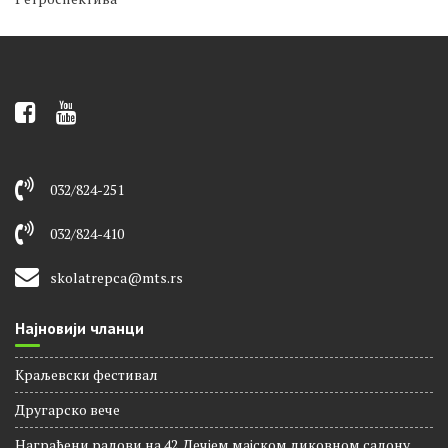
Некатегоризовано
Ретроспектива
032/824-251
032/824-410
skolatrepca@mts.rs
Најновији чланци
Краљевски фестивал