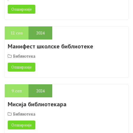
кад изађем, тек тада у њима буде топло. Љубав је као
клима у татиним колима – треба да угреје, да, али када ти
је то…
Опширније
12.
сеп
2024
Манифест школске библиотеке
Библиотека
Опширније
9.
сеп
2024
Мисија библиотекара
Библиотека