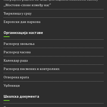
Другарско вече
Награђени радови на 42. Дечјем мајском ликовном салону
,,Мостови-споне између нас“
Ћирилица у срцу
Европски дан паркова
Организација наставе
Распоред звоњења
Распорeд часова
Календар рада
Распоред писмених и контролних
Отворена врата
Уџбеници