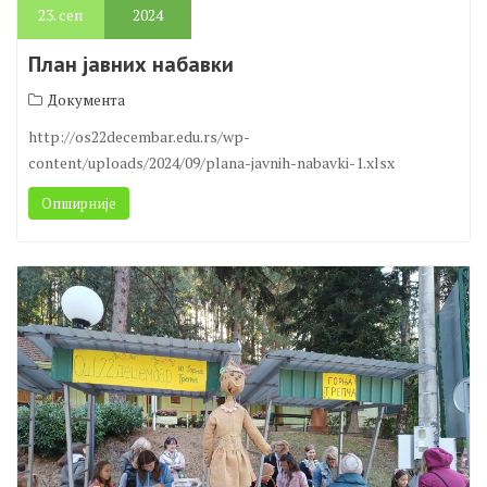
23.
сеп
2024
План јавних набавки
Документа
http://os22decembar.edu.rs/wp-
content/uploads/2024/09/plana-javnih-nabavki-1.xlsx
Опширније