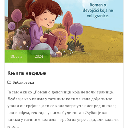
18.
сеп
2024
Књига недеље
Библиотека
Ја сам Акико ,,Роман о девојчици која не воли границе.
Љубав је као клима у татиним колима када дође зима:
упали он грејање, али се кола загреју тек испред школе;