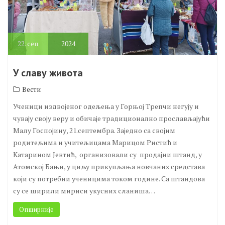
22.
сеп
2024
У славу живота
Вести
Ученици издвојеног одељења у Горњој Трепчи негују и
чувају своју веру и обичаје традиционално прослављајући
Малу Госпојину, 21.септембра. Заједно са својим
родитељима и учитељицама Марицом Ристић и
Катарином Јевтић, организовали су продајни штанд, у
Атомској Бањи, у циљу прикупљања новчаних средстава
који су потребни ученицима током године. Са штандова
су се ширили мириси укусних сланиша…