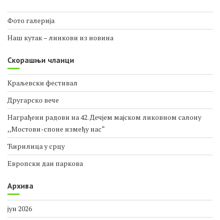
Опширније
Фото галерија
Наш кутак – линкови из новина
Скорашњи чланци
Краљевски фестивал
Другарско вече
Награђени радови на 42. Дечјем мајском ликовном салону
,,Мостови-споне између нас“
Ћирилица у срцу
Европски дан паркова
Архива