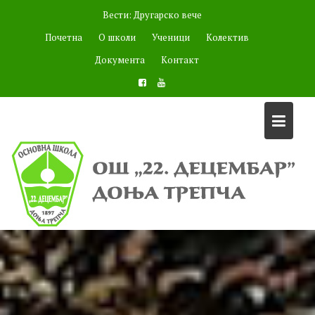
Skip
Вести:
to
Награђени радови на 42. Дечјем мајском ликовном салону
content
,,Мостови-споне између нас"
Почетна
О школи
Ученици
Колектив
Документа
Контакт