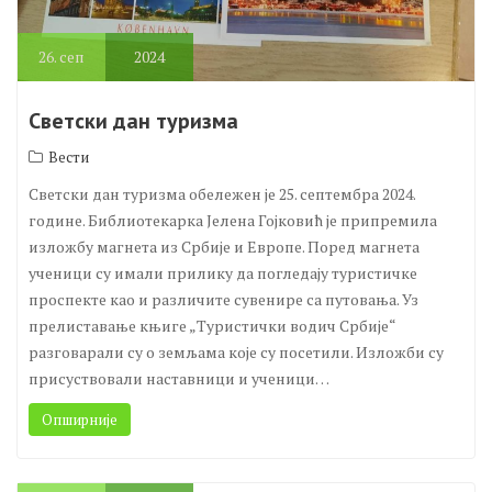
26.
сеп
2024
Светски дан туризма
Вести
Светски дан туризма обележен је 25. септембра 2024.
године. Библиотекарка Јелена Гојковић је припремила
изложбу магнета из Србије и Европе. Поред магнета
ученици су имали прилику да погледају туристичке
проспекте као и различите сувенире са путовања. Уз
прелиставање књиге „Туристички водич Србије“
разговарали су о земљама које су посетили. Изложби су
присуствовали наставници и ученици…
Опширније