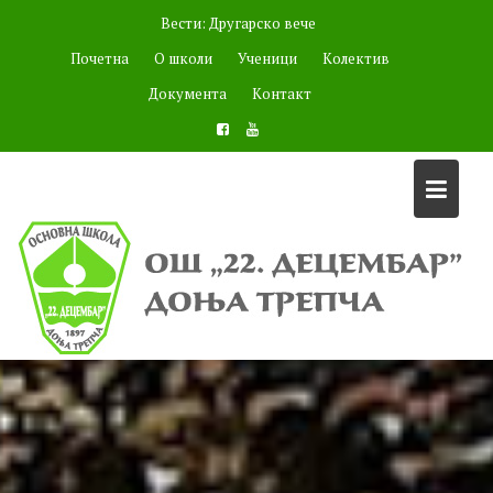
Skip
Вести:
Другарско вече
to
Почетна
О школи
Ученици
Колектив
content
Документа
Контакт