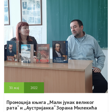
30.
мај
2022
Промоција књига ,,Мали јунак великог
рата“ и ,,Аустријанка“ Зорана Милекића