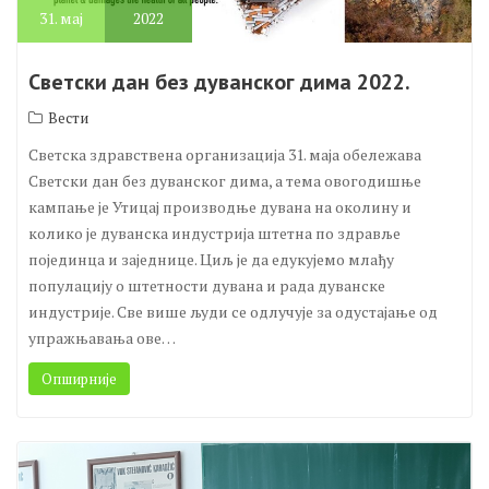
31.
мај
2022
Светски дан без дуванског дима 2022.
Вести
Светска здравствена организација 31. маја обележава
Светски дан без дуванског дима, а тема овогодишње
кампање је Утицај производње дувана на околину и
колико је дуванска индустрија штетна по здравље
појединца и заједнице. Циљ је да едукујемо млађу
популацију о штетности дувана и рада дуванске
индустрије. Све више људи се одлучује за одустајање од
упражњавања ове…
Опширније