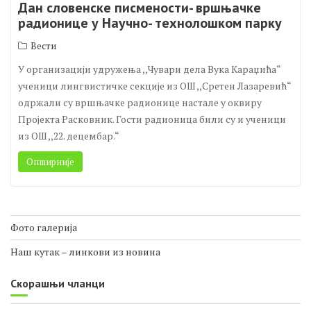
Дан словенске писмености- вршњачке
радионице у Научно- технолошком парку
Вести
У организацији удружења ,,Чувари дела Вука Караџића“
ученици лингвистичке секције из ОШ ,,Сретен Лазаревић“
одржали су вршњачке радионице настале у оквиру
Пројекта Расковник. Гости радионица били су и ученици
из ОШ ,,22. децембар.“
Опширније
Фото галерија
Наш кутак – линкови из новина
Скорашњи чланци