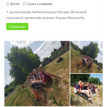
Вести
Leave a comment
У организацији библиотекарке Наташе Жижовић
одржана је промоција романа Зорана Милекића.
Опширније