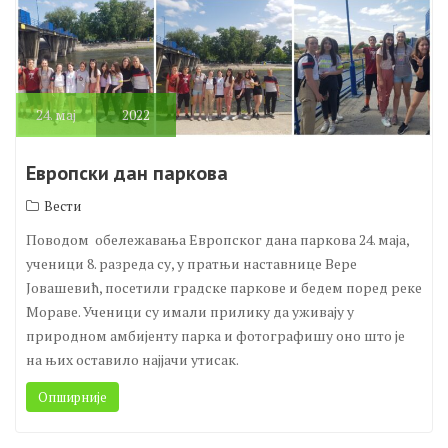
24.
мај
2022
Европски дан паркова
Вести
Поводом обележавања Европског дана паркова 24. маја,
ученици 8. разреда су, у пратњи наставнице Вере
Јовашевић, посетили градске паркове и бедем поред реке
Мораве. Ученици су имали прилику да уживају у
природном амбијенту парка и фотографишу оно што је
на њих оставило најјачи утисак.
Опширније