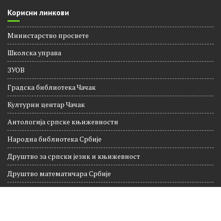
Корисни линкови
Министарство просвете
Школска управа
ЗУОВ
Градска библиотека Чачак
Културни центар Чачак
Антологија српске књижевности
Народна библиотека Србије
Друштво за српски језик и књижевност
Друштво математичара Србије
Национална географија
Култура Чачак