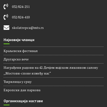
032/824-251
032/824-410
skolatrepca@mts.rs
Најновији чланци
Краљевски фестивал
Другарско вече
Награђени радови на 42. Дечјем мајском ликовном салону
,,Мостови-споне између нас“
Ћирилица у срцу
Европски дан паркова
Организација наставе