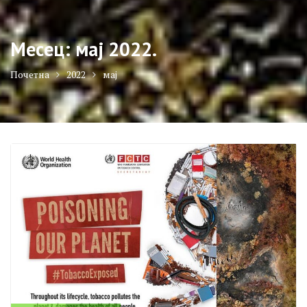
Месец:
мај 2022.
Почетна
2022
мај