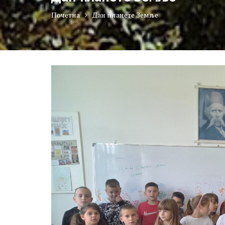
Почетна
Дан планете Земље