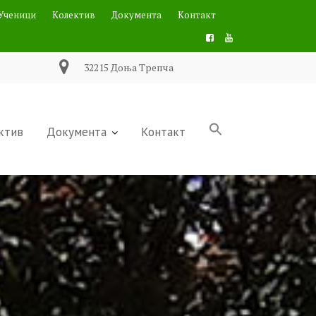
Ученици
Колектив
Документа
Контакт
32215 Доња Трепча
ктив
Документа
Контакт