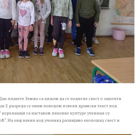
е Дан планете Земље са циљем да се подигне свест о заштити
ци 2. разреда су овим поводом извели драмски текст под
 корелацији са наставом ликовне културе ученици су
ћ“. На овај начин код ученика развијамо еколошку свест и