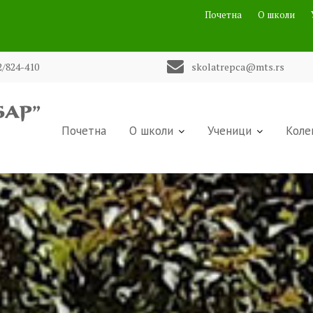
Почетна
О школи
2/824-410
skolatrepca@mts.rs
Почетна
О школи
Ученици
Коле