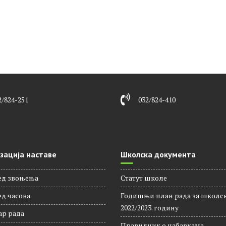
2/824-251
032/824-410
зација наставе
Школска документа
ед звоњења
Статут школе
д часова
Годишњи план рада за школс
2022/2023. годину
ар рада
Правилник о набавкама