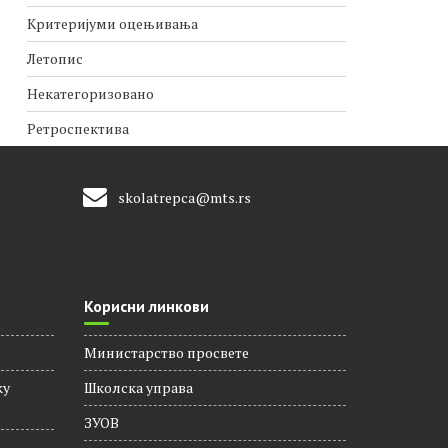
Критеријуми оцењивања
Летопис
Некатегоризовано
Ретроспектива
skolatrepca@mts.rs
Корисни линкови
Министарство просвете
ку
Школска управа
ЗУОВ