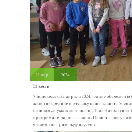
22.
апр
2024.
Вести
У понедељак, 22. априла 2024. године обележен ј
животне средине и очувању наше планете. Учени
називом „шума живот значи“, Тода Николетића. У
припремили радове за пано „Планета зове у помо
утичемо да примењују научено.