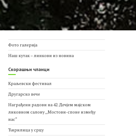
Фото галерија
Наш кутак – линкови из новина
Скорашњи чланци
Краљевски фестивал
Другарско вече
Награђени радови на 42. Дечјем мајском
ликовном салону ,,Мостови-споне између
нас“
Ћирилица у срцу