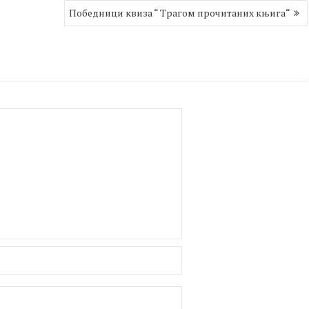
Победници квиза “ Трагом прочитаних књига“