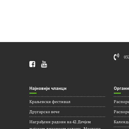
03
Најновији чланци
Органи
Краљевски фестивал
Распор
Другарско вече
Распорe
Награђени радови на 42. Дечјем
Календ
мајском ликовном салону ,,Мостови-