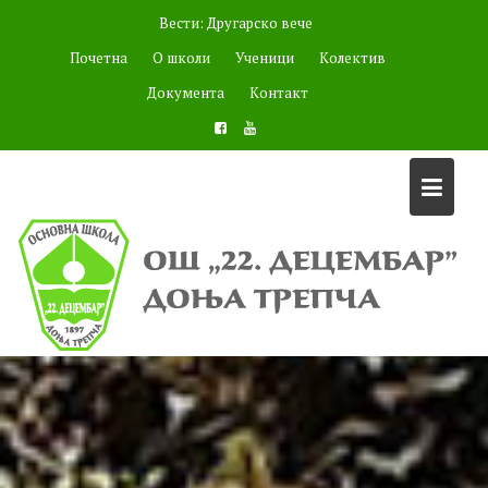
Skip
Вести:
Другарско вече
to
Почетна
О школи
Ученици
Колектив
content
Документа
Контакт