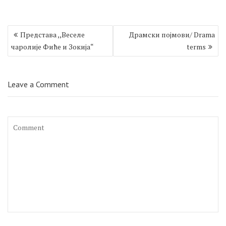
Кретање
Представа ,,Веселе
Драмски појмови/ Drama
чланка
чаролије Фиће и Зокија“
terms
Leave a Comment