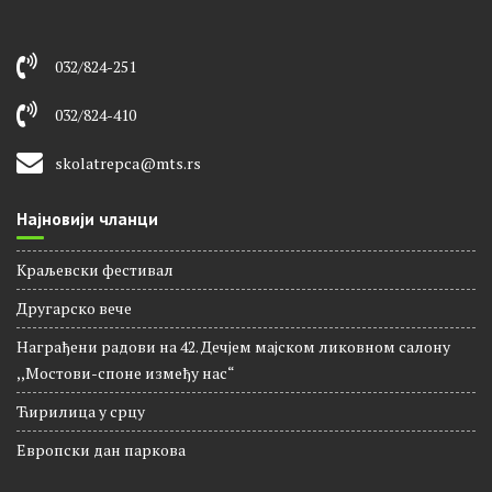
032/824-251
032/824-410
skolatrepca@mts.rs
Најновији чланци
Краљевски фестивал
Другарско вече
Награђени радови на 42. Дечјем мајском ликовном салону
,,Мостови-споне између нас“
Ћирилица у срцу
Европски дан паркова