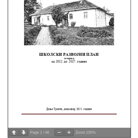
Page
1
/
46
Zoom
100%